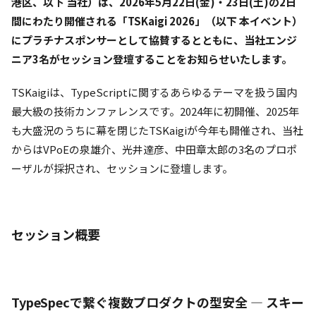
港区、以下 当社）は、2026年5月22日(金)・23日(土)の2日
間にわたり開催される「TSKaigi 2026」（以下 本イベント）
にプラチナスポンサーとして協賛するとともに、当社エンジ
ニア3名がセッション登壇することをお知らせいたします。
TSKaigiは、TypeScriptに関するあらゆるテーマを扱う国内
最大級の技術カンファレンスです。2024年に初開催、2025年
も大盛況のうちに幕を閉じたTSKaigiが今年も開催され、当社
からはVPoEの泉雄介、光井達彦、中田章太郎の3名のプロポ
ーザルが採択され、セッションに登壇します。
セッション概要
TypeSpecで繋ぐ複数プロダクトの型安全 — スキー