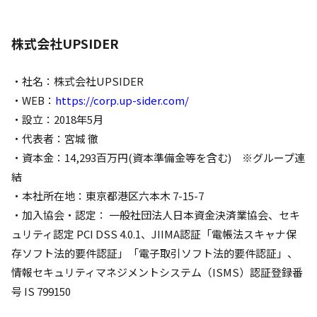
株式会社UPSIDER
・社名：株式会社UPSIDER
・WEB：
https://corp.up-sider.com/
・設立：2018年5月
・代表者：宮城 徹
・資本金：14,293百万円(資本準備金等を含む) ※グループ連
結
・本社所在地：東京都港区六本木 7-15-7
・加入協会・認定： 一般社団法人日本資金決済業協会、セキ
ュリティ認定 PCI DSS 4.0.1、JIIMA認証「電帳法スキャナ保
存ソフト法的要件認証」「電子取引ソフト法的要件認証」、
情報セキュリティマネジメントシステム（ISMS）認証登録番
号 IS 799150