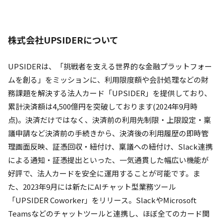
株式会社UPSIDERについて
UPSIDERは、「挑戦者を支える世界的な金融プラットフォー
ムを創る」をミッションに、利用限度額や会計処理などの財
務課題を解決する法人カード「UPSIDER」を提供しており、
累計決済額は4,500億円を突破しております(2024年9月時
点)。決済だけではなく、決済前の利用先制限・上限設定・稟
議申請など決済前の手続きから、決済後の利用履歴の即時管
理画面反映、証憑回収・紐付け、稟議への紐付け、Slack連携
による通知・証憑提出といった、一気通貫した幅広い機能が
好評で、法人カードを安全に運用することが可能です。ま
た、2023年9月には新たにAIチャット型業務ツール
「UPSIDER Coworker」をリリース。SlackやMicrosoft
Teamsなどのチャットツールと連携し、ほぼ全てのカード関