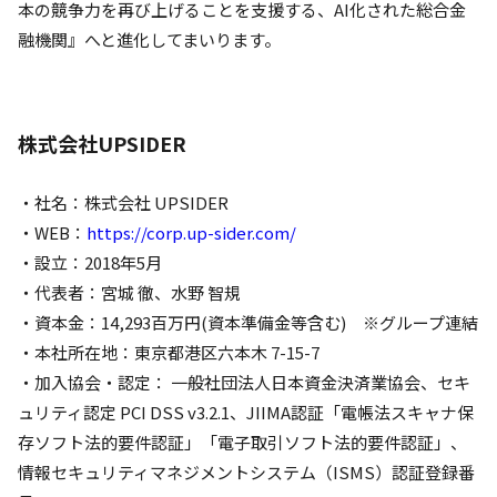
本の競争力を再び上げることを支援する、AI化された総合金
融機関』へと進化してまいります。
株式会社UPSIDER
・社名：株式会社 UPSIDER
・WEB：
https://corp.up-sider.com/
・設立：2018年5月
・代表者：宮城 徹、水野 智規
・資本金：14,293百万円(資本準備金等含む) ※グループ連結
・本社所在地：東京都港区六本木 7-15-7
・加入協会・認定： 一般社団法人日本資金決済業協会、セキ
ュリティ認定 PCI DSS v3.2.1、JIIMA認証「電帳法スキャナ保
存ソフト法的要件認証」「電子取引ソフト法的要件認証」、
情報セキュリティマネジメントシステム（ISMS）認証登録番