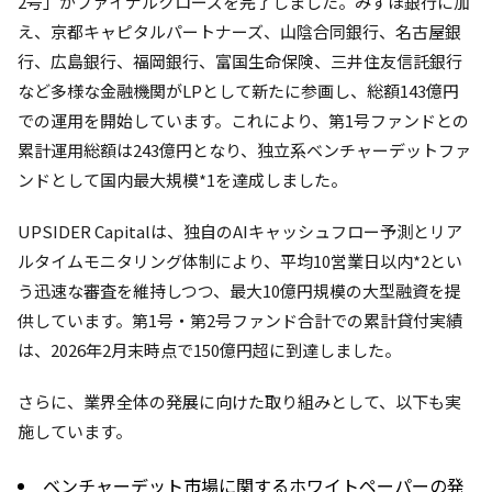
2号」がファイナルクローズを完了しました。みずほ銀行に加
え、京都キャピタルパートナーズ、山陰合同銀行、名古屋銀
行、広島銀行、福岡銀行、富国生命保険、三井住友信託銀行
など多様な金融機関がLPとして新たに参画し、総額143億円
での運用を開始しています。これにより、第1号ファンドとの
累計運用総額は243億円となり、独立系ベンチャーデットファ
ンドとして国内最大規模*1を達成しました。
UPSIDER Capitalは、独自のAIキャッシュフロー予測とリア
ルタイムモニタリング体制により、平均10営業日以内*2とい
う迅速な審査を維持しつつ、最大10億円規模の大型融資を提
供しています。第1号・第2号ファンド合計での累計貸付実績
は、2026年2月末時点で150億円超に到達しました。
さらに、業界全体の発展に向けた取り組みとして、以下も実
施しています。
ベンチャーデット市場に関するホワイトペーパーの発