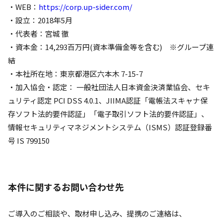
・WEB：
https://corp.up-sider.com/
・設立：2018年5月
・代表者：宮城 徹
・資本金：14,293百万円(資本準備金等を含む) ※グループ連
結
・本社所在地：東京都港区六本木 7-15-7
・加入協会・認定： 一般社団法人日本資金決済業協会、セキ
ュリティ認定 PCI DSS 4.0.1、JIIMA認証「電帳法スキャナ保
存ソフト法的要件認証」「電子取引ソフト法的要件認証」、
情報セキュリティマネジメントシステム（ISMS）認証登録番
号 IS 799150
本件に関するお問い合わせ先
ご導入のご相談や、取材申し込み、提携のご連絡は、