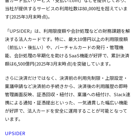
書カード払いサービス「支払い.com」などを提供しており、
当社が提供するサービスの利用社数は80,000社を超えていま
す(2025年3月末時点)。
「UPSIDER」は、利用限度額や会計処理などの財務課題を解
決する法人カードです。特に、最大10億円以上の利用限度額
（前払い・後払い）や、バーチャルカードの発行・管理機
能、会計処理の早期化を助けるSaaS機能が好評で、累計決済
額は6,500億円(2025年3月末時点)を突破しています。
さらに決済だけではなく、決済前の利用先制限・上限設定・
稟議申請など決済前の手続きから、決済後の利用履歴の即時
管理画面反映、証憑回収・紐付け、稟議への紐付け、Slack連
携による通知・証憑提出といった、一気通貫した幅広い機能
が好評で、法人カードを安全に運用することが可能となって
います。
UPSIDER