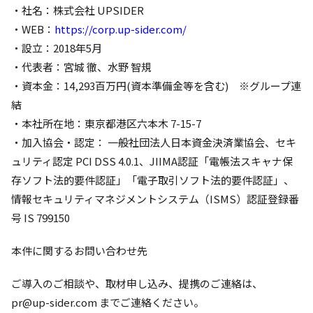
・社名：株式会社 UPSIDER
・WEB：
https://corp.up-sider.com/
・設立：2018年5月
・代表者：宮城 徹、水野 智規
・資本金：14,293百万円(資本準備金等を含む) ※グループ連
結
・本社所在地：東京都港区六本木 7-15-7
・加入協会・認定： 一般社団法人日本資金決済業協会、セキ
ュリティ認定 PCI DSS 4.0.1、JIIMA認証「電帳法スキャナ保
存ソフト法的要件認証」「電子取引ソフト法的要件認証」、
情報セキュリティマネジメントシステム（ISMS）認証登録番
号 IS 799150
本件に関するお問い合わせ先
ご導入のご相談や、取材申し込み、提携のご連絡は、
pr@up-sider.com
までご連絡ください。